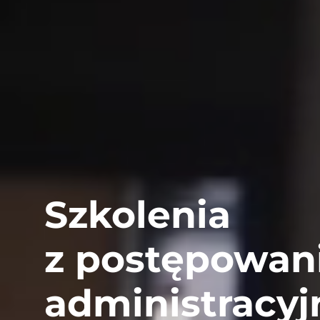
Szkolenia
z postępowan
administracyj