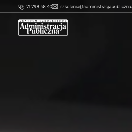
71 798 48 40
szkolenia@administracjapubliczna.