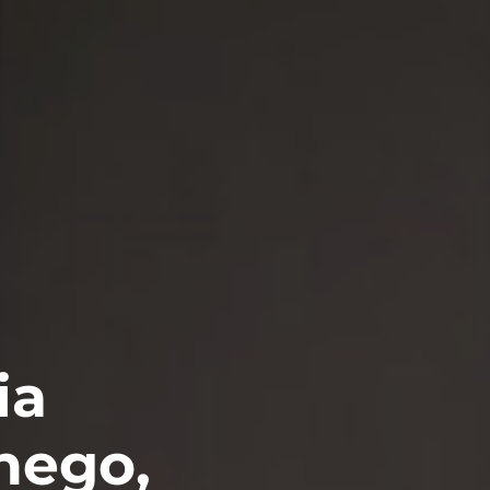
ia
nego,