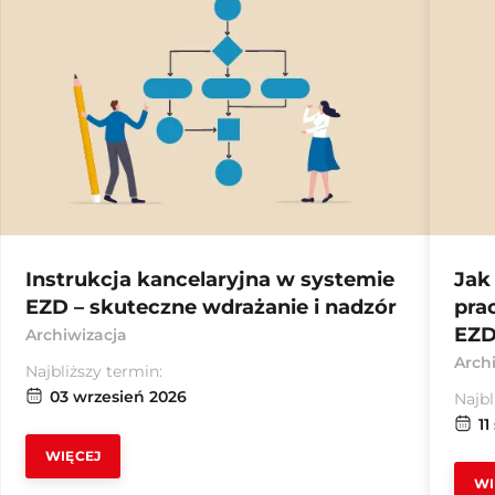
Instrukcja kancelaryjna w systemie
Jak
EZD – skuteczne wdrażanie i nadzór
pra
EZD
Archiwizacja
Arch
Najbliższy termin:
03 wrzesień 2026
Najbl
11
WIĘCEJ
WI