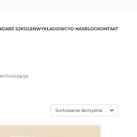
NDARZ SZKOLEŃ
WYKŁADOWCY
O NAS
BLOG
KONTAKT
Archiwizacja