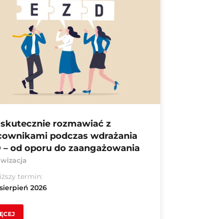
 skutecznie rozmawiać z
cownikami podczas wdrażania
 – od oporu do zaangażowania
iwizacja
iższy termin:
 sierpień 2026
ĘCEJ