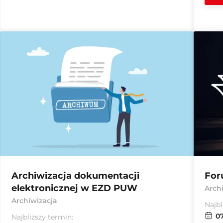
Archiwizacja dokumentacji
For
elektronicznej w EZD PUW
Arch
Archiwizacja
Najbl
07
Najbliższy termin: