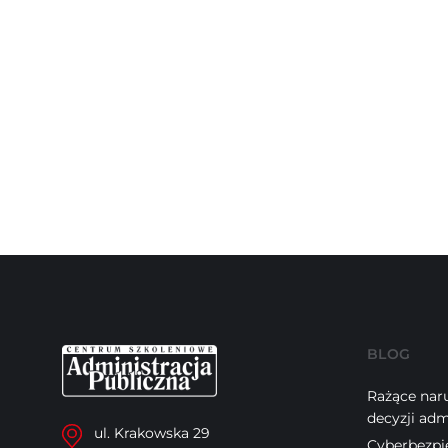
BLOG
Rażące naru
decyzji adm
ul. Krakowska 29
Cyberbezpi