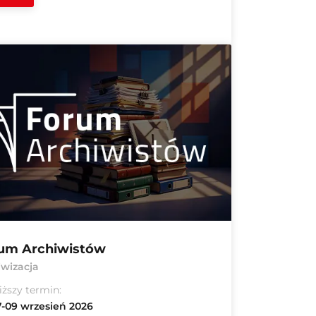
um Archiwistów
iwizacja
iższy termin:
-09 wrzesień 2026