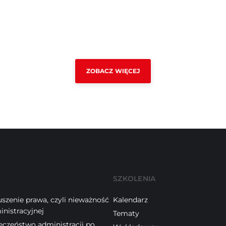
ZOBACZ WIĘCEJ
SZKOLENIA
szenie prawa, czyli nieważność
Kalendarz
inistracyjnej
Tematy
eczeństwo administracji po