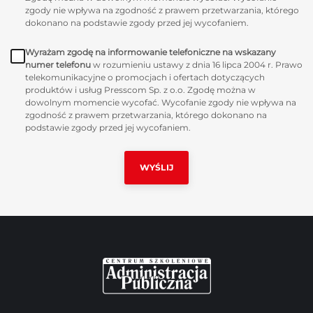
zgody nie wpływa na zgodność z prawem przetwarzania, którego
dokonano na podstawie zgody przed jej wycofaniem.
Wyrażam zgodę na informowanie telefoniczne na wskazany
numer telefonu
w rozumieniu ustawy z dnia 16 lipca 2004 r. Prawo
telekomunikacyjne o promocjach i ofertach dotyczących
produktów i usług Presscom Sp. z o.o. Zgodę można w
dowolnym momencie wycofać. Wycofanie zgody nie wpływa na
zgodność z prawem przetwarzania, którego dokonano na
podstawie zgody przed jej wycofaniem.