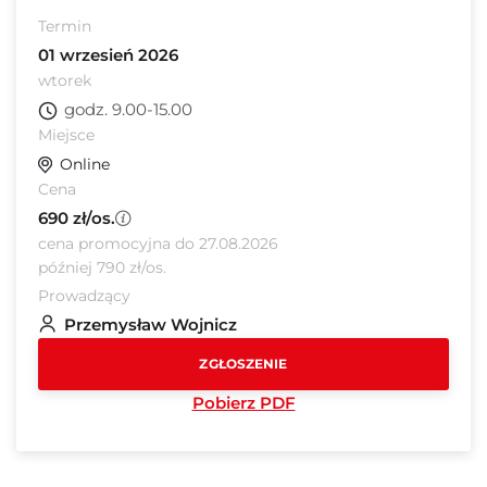
Termin
01 wrzesień 2026
wtorek
godz. 9.00-15.00
Miejsce
Online
Cena
690 zł/os.
cena promocyjna do 27.08.2026
później 790 zł/os.
Prowadzący
Przemysław Wojnicz
ZGŁOSZENIE
Pobierz PDF