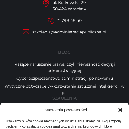
ul. Krakowska 29
50-424 Wrocław
71 798 48 40
szkolenia@administracjapubliczna.pl
BLOG
Rażące naruszenie prawa, czyli nieważność decyzji
administracyjnej
Cyberbezpieczeństwo administracji po nowemu
Wytyczne dotyczące wykorzystania sztucznej inteligencji w
jst
SZKOLENIA
Ustawienia prywatności
Kalendarz
Tematy
Używamy plików cookie niezbędnych do działania strony. Za Twoją zgodą
Wykładowcy
będziemy korzystać z cookies analitycznych i marketingowych, które