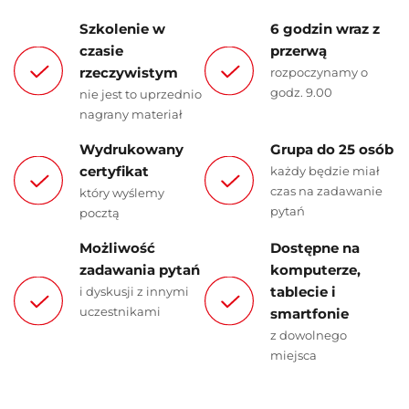
Szkolenie w
6 godzin wraz z
czasie
przerwą
rzeczywistym
rozpoczynamy o
godz. 9.00
nie jest to uprzednio
nagrany materiał
Wydrukowany
Grupa do 25 osób
certyfikat
każdy będzie miał
czas na zadawanie
który wyślemy
pytań
pocztą
Możliwość
Dostępne na
zadawania pytań
komputerze,
tablecie i
i dyskusji z innymi
uczestnikami
smartfonie
z dowolnego
miejsca