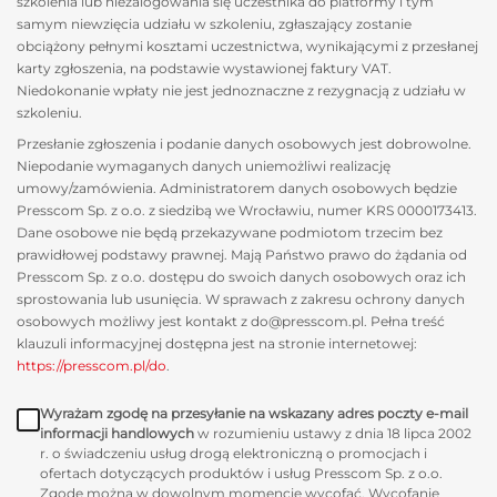
szkolenia lub niezalogowania się uczestnika do platformy i tym
samym niewzięcia udziału w szkoleniu, zgłaszający zostanie
obciążony pełnymi kosztami uczestnictwa, wynikającymi z przesłanej
karty zgłoszenia, na podstawie wystawionej faktury VAT.
Niedokonanie wpłaty nie jest jednoznaczne z rezygnacją z udziału w
szkoleniu.
Przesłanie zgłoszenia i podanie danych osobowych jest dobrowolne.
Niepodanie wymaganych danych uniemożliwi realizację
umowy/zamówienia. Administratorem danych osobowych będzie
Presscom Sp. z o.o. z siedzibą we Wrocławiu, numer KRS 0000173413.
Dane osobowe nie będą przekazywane podmiotom trzecim bez
prawidłowej podstawy prawnej. Mają Państwo prawo do żądania od
Presscom Sp. z o.o. dostępu do swoich danych osobowych oraz ich
sprostowania lub usunięcia. W sprawach z zakresu ochrony danych
osobowych możliwy jest kontakt z do@presscom.pl. Pełna treść
klauzuli informacyjnej dostępna jest na stronie internetowej:
https://presscom.pl/do
.
Wyrażam zgodę na przesyłanie na wskazany adres poczty e-mail
informacji handlowych
w rozumieniu ustawy z dnia 18 lipca 2002
r. o świadczeniu usług drogą elektroniczną o promocjach i
ofertach dotyczących produktów i usług Presscom Sp. z o.o.
Zgodę można w dowolnym momencie wycofać. Wycofanie