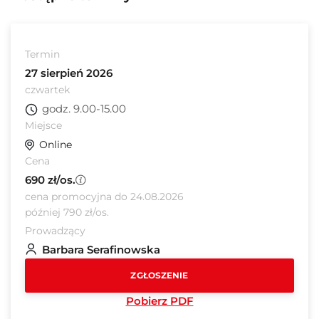
Termin
27 sierpień 2026
czwartek
godz. 9.00-15.00
Miejsce
Online
Cena
690 zł/os.
cena promocyjna do 24.08.2026
później 790 zł/os.
Prowadzący
Barbara Serafinowska
ZGŁOSZENIE
Pobierz PDF