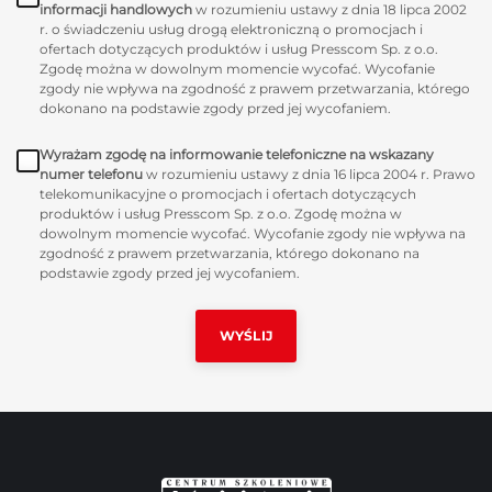
informacji handlowych
w rozumieniu ustawy z dnia 18 lipca 2002
r. o świadczeniu usług drogą elektroniczną o promocjach i
ofertach dotyczących produktów i usług Presscom Sp. z o.o.
Zgodę można w dowolnym momencie wycofać. Wycofanie
zgody nie wpływa na zgodność z prawem przetwarzania, którego
dokonano na podstawie zgody przed jej wycofaniem.
Wyrażam zgodę na informowanie telefoniczne na wskazany
numer telefonu
w rozumieniu ustawy z dnia 16 lipca 2004 r. Prawo
telekomunikacyjne o promocjach i ofertach dotyczących
produktów i usług Presscom Sp. z o.o. Zgodę można w
dowolnym momencie wycofać. Wycofanie zgody nie wpływa na
zgodność z prawem przetwarzania, którego dokonano na
podstawie zgody przed jej wycofaniem.