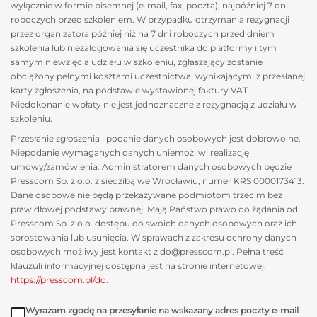
wyłącznie w formie pisemnej (e-mail, fax, poczta), najpóźniej 7 dni
roboczych przed szkoleniem. W przypadku otrzymania rezygnacji
przez organizatora później niż na 7 dni roboczych przed dniem
szkolenia lub niezalogowania się uczestnika do platformy i tym
samym niewzięcia udziału w szkoleniu, zgłaszający zostanie
obciążony pełnymi kosztami uczestnictwa, wynikającymi z przesłanej
karty zgłoszenia, na podstawie wystawionej faktury VAT.
Niedokonanie wpłaty nie jest jednoznaczne z rezygnacją z udziału w
szkoleniu.
Przesłanie zgłoszenia i podanie danych osobowych jest dobrowolne.
Niepodanie wymaganych danych uniemożliwi realizację
umowy/zamówienia. Administratorem danych osobowych będzie
Presscom Sp. z o.o. z siedzibą we Wrocławiu, numer KRS 0000173413.
Dane osobowe nie będą przekazywane podmiotom trzecim bez
prawidłowej podstawy prawnej. Mają Państwo prawo do żądania od
Presscom Sp. z o.o. dostępu do swoich danych osobowych oraz ich
sprostowania lub usunięcia. W sprawach z zakresu ochrony danych
osobowych możliwy jest kontakt z do@presscom.pl. Pełna treść
klauzuli informacyjnej dostępna jest na stronie internetowej:
https://presscom.pl/do
.
Wyrażam zgodę na przesyłanie na wskazany adres poczty e-mail