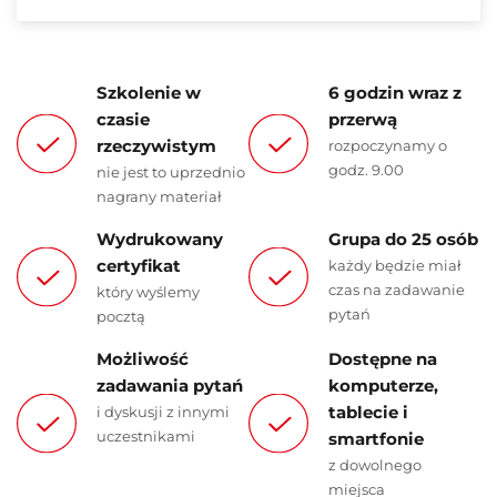
Szkolenie w
6 godzin wraz z
czasie
przerwą
rzeczywistym
rozpoczynamy o
godz. 9.00
nie jest to uprzednio
nagrany materiał
Wydrukowany
Grupa do 25 osób
certyfikat
każdy będzie miał
czas na zadawanie
który wyślemy
pytań
pocztą
Możliwość
Dostępne na
zadawania pytań
komputerze,
tablecie i
i dyskusji z innymi
uczestnikami
smartfonie
z dowolnego
miejsca