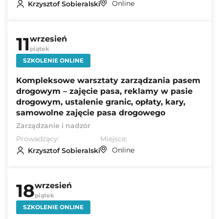
Online
Krzysztof Sobieralski
11
wrzesień
piątek
SZKOLENIE ONLINE
Kompleksowe warsztaty zarządzania pasem
drogowym – zajęcie pasa, reklamy w pasie
drogowym, ustalenie granic, opłaty, kary,
samowolne zajęcie pasa drogowego
Zarządzanie i nadzór
Prowadzący:
Miejsce:
Online
Krzysztof Sobieralski
18
wrzesień
piątek
SZKOLENIE ONLINE