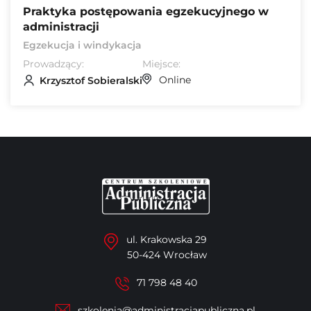
Praktyka postępowania egzekucyjnego w
administracji
Egzekucja i windykacja
Prowadzący:
Miejsce:
Online
Krzysztof Sobieralski
ul. Krakowska 29
50-424 Wrocław
71 798 48 40
szkolenia@administracjapubliczna.pl