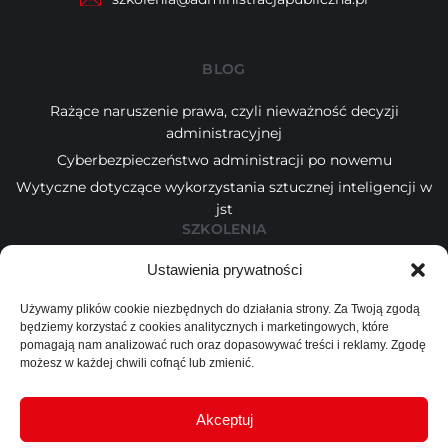
BLOG
Rażące naruszenie prawa, czyli nieważność decyzji
administracyjnej
Cyberbezpieczeństwo administracji po nowemu
Wytyczne dotyczące wykorzystania sztucznej inteligencji w
jst
SZKOLENIA
Ustawienia prywatności
Kalendarz
Tematy
Używamy plików cookie niezbędnych do działania strony. Za Twoją zgodą
Wykładowcy
będziemy korzystać z cookies analitycznych i marketingowych, które
INFORMACJE
pomagają nam analizować ruch oraz dopasowywać treści i reklamy. Zgodę
możesz w każdej chwili cofnąć lub zmienić.
Blog
O nas
Akceptuj
Kontakt