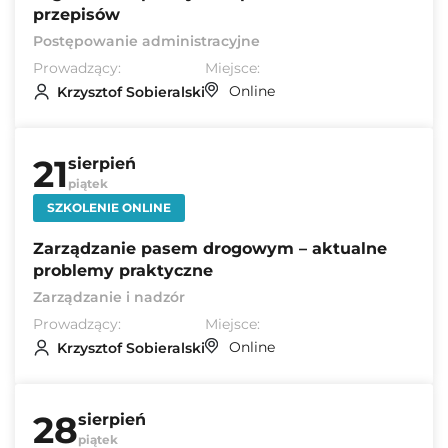
przepisów
Postępowanie administracyjne
Prowadzący:
Miejsce:
Online
Krzysztof Sobieralski
21
sierpień
piątek
SZKOLENIE ONLINE
Zarządzanie pasem drogowym – aktualne
problemy praktyczne
Zarządzanie i nadzór
Prowadzący:
Miejsce:
Online
Krzysztof Sobieralski
28
sierpień
piątek