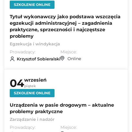
SZKOLENIE ONLINE
Tytuł wykonawczy jako podstawa wszczęcia
egzekucji administracyjnej – zagadnienia
praktyczne, sprzeczności i najczęstsze
problemy
Egzekucja i windykacja
Prowadzący:
Miejsce:
Online
Krzysztof Sobieralski
04
wrzesień
piątek
SZKOLENIE ONLINE
Urządzenia w pasie drogowym – aktualne
problemy praktyczne
Zarządzanie i nadzór
Prowadzący:
Miejsce: