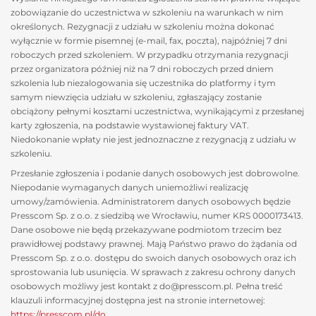
zobowiązanie do uczestnictwa w szkoleniu na warunkach w nim
określonych. Rezygnacji z udziału w szkoleniu można dokonać
wyłącznie w formie pisemnej (e-mail, fax, poczta), najpóźniej 7 dni
roboczych przed szkoleniem. W przypadku otrzymania rezygnacji
przez organizatora później niż na 7 dni roboczych przed dniem
szkolenia lub niezalogowania się uczestnika do platformy i tym
samym niewzięcia udziału w szkoleniu, zgłaszający zostanie
obciążony pełnymi kosztami uczestnictwa, wynikającymi z przesłanej
karty zgłoszenia, na podstawie wystawionej faktury VAT.
Niedokonanie wpłaty nie jest jednoznaczne z rezygnacją z udziału w
szkoleniu.
Przesłanie zgłoszenia i podanie danych osobowych jest dobrowolne.
Niepodanie wymaganych danych uniemożliwi realizację
umowy/zamówienia. Administratorem danych osobowych będzie
Presscom Sp. z o.o. z siedzibą we Wrocławiu, numer KRS 0000173413.
Dane osobowe nie będą przekazywane podmiotom trzecim bez
prawidłowej podstawy prawnej. Mają Państwo prawo do żądania od
Presscom Sp. z o.o. dostępu do swoich danych osobowych oraz ich
sprostowania lub usunięcia. W sprawach z zakresu ochrony danych
osobowych możliwy jest kontakt z do@presscom.pl. Pełna treść
klauzuli informacyjnej dostępna jest na stronie internetowej:
https://presscom.pl/do
.