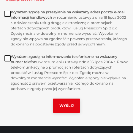
Wyrażam zgodę na przesyłanie na wskazany adres poczty e-mail
informacji handlowych
w rozumieniu ustawy z dnia 18 lipca 2002
r. o świadczeniu usług drogą elektroniczną o promocjach i
ofertach dotyczących produktów i usług Presscom Sp. z o.o.
Zgodę można w dowolnym momencie wycofać. Wycofanie
zgody nie wpływa na zgodność z prawem przetwarzania, którego
dokonano na podstawie zgody przed jej wycofaniem.
Wyrażam zgodę na informowanie telefoniczne na wskazany
numer telefonu
w rozumieniu ustawy z dnia 16 lipca 2004 r. Prawo
telekomunikacyjne o promocjach i ofertach dotyczących
produktów i usług Presscom Sp. z o.o. Zgodę można w
dowolnym momencie wycofać. Wycofanie zgody nie wpływa na
zgodność z prawem przetwarzania, którego dokonano na
podstawie zgody przed jej wycofaniem.