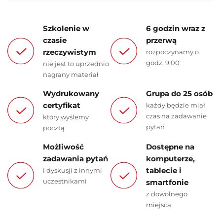
Szkolenie w
6 godzin wraz z
czasie
przerwą
rzeczywistym
rozpoczynamy o
godz. 9.00
nie jest to uprzednio
nagrany materiał
Wydrukowany
Grupa do 25 osób
certyfikat
każdy będzie miał
czas na zadawanie
który wyślemy
pytań
pocztą
Możliwość
Dostępne na
zadawania pytań
komputerze,
tablecie i
i dyskusji z innymi
uczestnikami
smartfonie
z dowolnego
miejsca