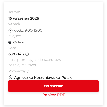
Termin
15 wrzesień 2026
wtorek
godz. 9.00-15.00
Miejsce
Online
Cena
690 zł/os.
cena promocyjna do 10.09.2026
później 790 zł/os.
Prowadzący
Agnieszka Korzeniowska-Polak
ZGŁOSZENIE
Pobierz PDF