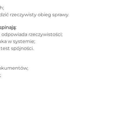
h;
dzić rzeczywisty obieg sprawy.
spinają:
na odpowiada rzeczywistości;
ka w systemie;
test spójności.
dokumentów;
;