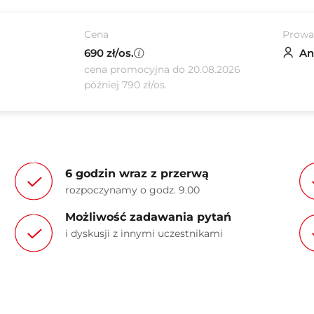
Cena
Prowa
690 zł/os.
An
cena promocyjna do 20.08.2026
później 790 zł/os.
6 godzin wraz z przerwą
rozpoczynamy o godz. 9.00
Możliwość zadawania pytań
i dyskusji z innymi uczestnikami