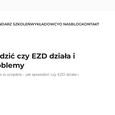
NDARZ SZKOLEŃ
WYKŁADOWCY
O NAS
BLOG
KONTAKT
ić czy EZD działa i
roblemy
 urzędzie – jak sprawdzić czy EZD działa i