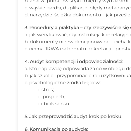
b. analiza punktów styku między wydziałami;
c. wąskie gardła, duplikacje, błędy metadanyc
d. narzędzie: ścieżka dokumentu – jak prześle
3. Procedury a praktyka – czy rzeczywiście się 
a. jak weryfikować, czy instrukcja kancelaryj
b. dokumenty nieewidencjonowane – cicha lu
c. ocena JRWA i schematu dekretacji – prosty 
4. Audyt kompetencji i odpowiedzialności:
a. kto naprawdę odpowiada za co w obiegu 
b. jak szkolić i przypominać o roli użytkownika
c. psychologiczne źródła błędów:
i. stres;
ii. pośpiech;
iii. brak sensu.
5. Jak przeprowadzić audyt krok po kroku.
6. Komunikacja po audycie: