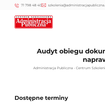
71 798 48 40
szkolenia@administracjapubliczna.
Audyt obiegu dokum
napraw
Administracja Publiczna - Centrum Szkole
Dostępne terminy