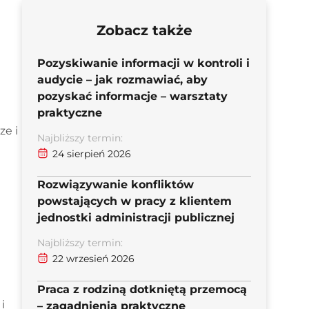
Zobacz także
Pozyskiwanie informacji w kontroli i
audycie – jak rozmawiać, aby
pozyskać informacje – warsztaty
praktyczne
ze i
Najbliższy termin:
24 sierpień 2026
Rozwiązywanie konfliktów
powstających w pracy z klientem
jednostki administracji publicznej
Najbliższy termin:
22 wrzesień 2026
Praca z rodziną dotkniętą przemocą
i
– zagadnienia praktyczne