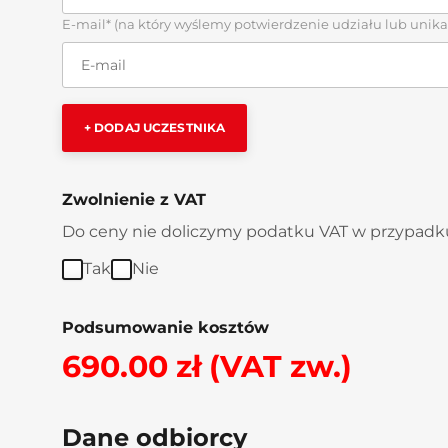
E-mail* (na który wyślemy potwierdzenie udziału lub unik
+ DODAJ UCZESTNIKA
Zwolnienie z VAT
Do ceny nie doliczymy podatku VAT w przypadku
Tak
Nie
Podsumowanie kosztów
690.00 zł (VAT zw.)
Dane odbiorcy