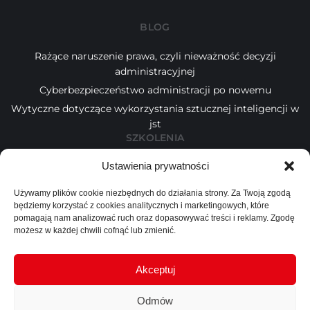
BLOG
Rażące naruszenie prawa, czyli nieważność decyzji
administracyjnej
Cyberbezpieczeństwo administracji po nowemu
Wytyczne dotyczące wykorzystania sztucznej inteligencji w
jst
SZKOLENIA
Ustawienia prywatności
Kalendarz
Tematy
Używamy plików cookie niezbędnych do działania strony. Za Twoją zgodą
Wykładowcy
będziemy korzystać z cookies analitycznych i marketingowych, które
INFORMACJE
pomagają nam analizować ruch oraz dopasowywać treści i reklamy. Zgodę
możesz w każdej chwili cofnąć lub zmienić.
Blog
O nas
Akceptuj
Kontakt
Odmów