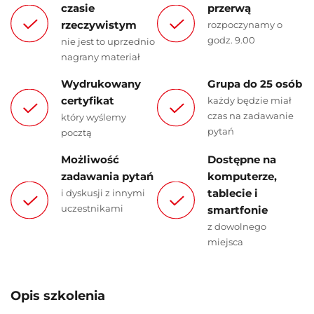
czasie
przerwą
rzeczywistym
rozpoczynamy o
godz. 9.00
nie jest to uprzednio
nagrany materiał
Wydrukowany
Grupa do 25 osób
certyfikat
każdy będzie miał
czas na zadawanie
który wyślemy
pytań
pocztą
Możliwość
Dostępne na
zadawania pytań
komputerze,
tablecie i
i dyskusji z innymi
uczestnikami
smartfonie
z dowolnego
miejsca
Opis szkolenia