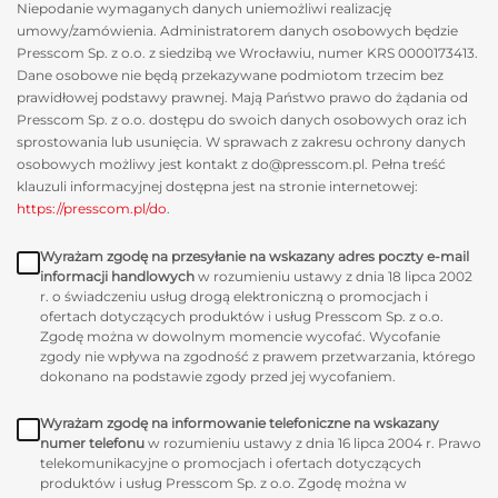
Niepodanie wymaganych danych uniemożliwi realizację
umowy/zamówienia. Administratorem danych osobowych będzie
Presscom Sp. z o.o. z siedzibą we Wrocławiu, numer KRS 0000173413.
Dane osobowe nie będą przekazywane podmiotom trzecim bez
prawidłowej podstawy prawnej. Mają Państwo prawo do żądania od
Presscom Sp. z o.o. dostępu do swoich danych osobowych oraz ich
sprostowania lub usunięcia. W sprawach z zakresu ochrony danych
osobowych możliwy jest kontakt z do@presscom.pl. Pełna treść
klauzuli informacyjnej dostępna jest na stronie internetowej:
https://presscom.pl/do
.
Wyrażam zgodę na przesyłanie na wskazany adres poczty e-mail
informacji handlowych
w rozumieniu ustawy z dnia 18 lipca 2002
r. o świadczeniu usług drogą elektroniczną o promocjach i
ofertach dotyczących produktów i usług Presscom Sp. z o.o.
Zgodę można w dowolnym momencie wycofać. Wycofanie
zgody nie wpływa na zgodność z prawem przetwarzania, którego
dokonano na podstawie zgody przed jej wycofaniem.
Wyrażam zgodę na informowanie telefoniczne na wskazany
numer telefonu
w rozumieniu ustawy z dnia 16 lipca 2004 r. Prawo
telekomunikacyjne o promocjach i ofertach dotyczących
produktów i usług Presscom Sp. z o.o. Zgodę można w