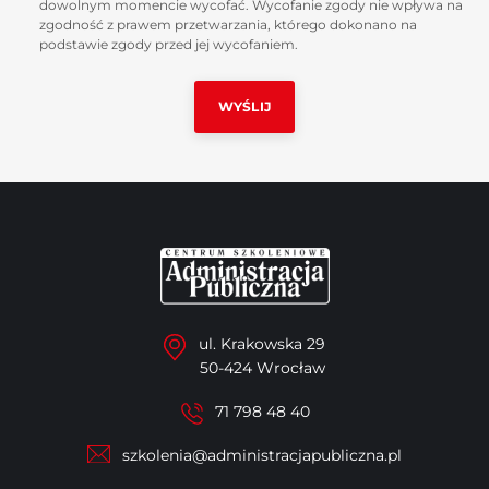
dowolnym momencie wycofać. Wycofanie zgody nie wpływa na
zgodność z prawem przetwarzania, którego dokonano na
podstawie zgody przed jej wycofaniem.
ul. Krakowska 29
50-424 Wrocław
71 798 48 40
szkolenia@administracjapubliczna.pl