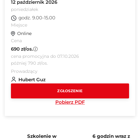
12 październik 2026
poniedziałek
godz. 9.00-15.00
Miejsce
Online
Cena
690 zł/os.
cena promocyjna do 07.10.2026
później 790 zł/os.
Prowadzący
Hubert Guz
ZGŁOSZENIE
Pobierz PDF
Szkolenie w
6 godzin wraz z