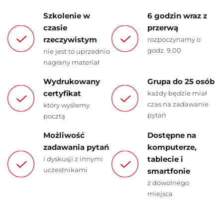
Szkolenie w
6 godzin wraz z
czasie
przerwą
rzeczywistym
rozpoczynamy o
godz. 9.00
nie jest to uprzednio
nagrany materiał
Wydrukowany
Grupa do 25 osób
certyfikat
każdy będzie miał
czas na zadawanie
który wyślemy
pytań
pocztą
Możliwość
Dostępne na
zadawania pytań
komputerze,
tablecie i
i dyskusji z innymi
uczestnikami
smartfonie
z dowolnego
miejsca