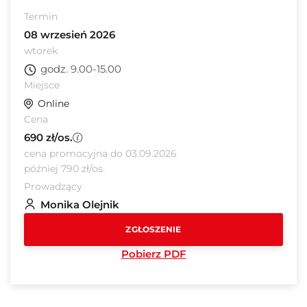
Termin
08 wrzesień 2026
wtorek
godz. 9.00-15.00
Miejsce
Online
Cena
690 zł/os.
cena promocyjna do 03.09.2026
później 790 zł/os.
Prowadzący
Monika Olejnik
ZGŁOSZENIE
Pobierz PDF