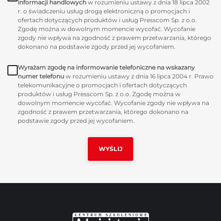
informacji handlowych
w rozumieniu ustawy z dnia 18 lipca 2002
r. o świadczeniu usług drogą elektroniczną o promocjach i
ofertach dotyczących produktów i usług Presscom Sp. z o.o.
Zgodę można w dowolnym momencie wycofać. Wycofanie
zgody nie wpływa na zgodność z prawem przetwarzania, którego
dokonano na podstawie zgody przed jej wycofaniem.
Wyrażam zgodę na informowanie telefoniczne na wskazany
numer telefonu
w rozumieniu ustawy z dnia 16 lipca 2004 r. Prawo
telekomunikacyjne o promocjach i ofertach dotyczących
produktów i usług Presscom Sp. z o.o. Zgodę można w
dowolnym momencie wycofać. Wycofanie zgody nie wpływa na
zgodność z prawem przetwarzania, którego dokonano na
podstawie zgody przed jej wycofaniem.