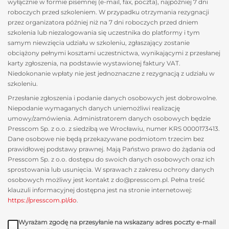
wyłącznie w formie pisemnej (e-mail, fax, poczta), najpóźniej 7 dni
roboczych przed szkoleniem. W przypadku otrzymania rezygnacji
przez organizatora później niż na 7 dni roboczych przed dniem
szkolenia lub niezalogowania się uczestnika do platformy i tym
samym niewzięcia udziału w szkoleniu, zgłaszający zostanie
obciążony pełnymi kosztami uczestnictwa, wynikającymi z przesłanej
karty zgłoszenia, na podstawie wystawionej faktury VAT.
Niedokonanie wpłaty nie jest jednoznaczne z rezygnacją z udziału w
szkoleniu.
Przesłanie zgłoszenia i podanie danych osobowych jest dobrowolne.
Niepodanie wymaganych danych uniemożliwi realizację
umowy/zamówienia. Administratorem danych osobowych będzie
Presscom Sp. z o.o. z siedzibą we Wrocławiu, numer KRS 0000173413.
Dane osobowe nie będą przekazywane podmiotom trzecim bez
prawidłowej podstawy prawnej. Mają Państwo prawo do żądania od
Presscom Sp. z o.o. dostępu do swoich danych osobowych oraz ich
sprostowania lub usunięcia. W sprawach z zakresu ochrony danych
osobowych możliwy jest kontakt z do@presscom.pl. Pełna treść
klauzuli informacyjnej dostępna jest na stronie internetowej:
https://presscom.pl/do
.
Wyrażam zgodę na przesyłanie na wskazany adres poczty e-mail