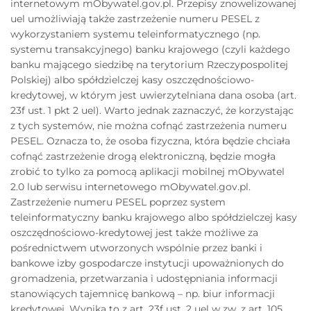
internetowym mObywatel.gov.pl. Przepisy znowelizowanej
uel umożliwiają także zastrzeżenie numeru PESEL z
wykorzystaniem systemu teleinformatycznego (np.
systemu transakcyjnego) banku krajowego (czyli każdego
banku mającego siedzibę na terytorium Rzeczypospolitej
Polskiej) albo spółdzielczej kasy oszczędnościowo-
kredytowej, w którym jest uwierzytelniana dana osoba (art.
23f ust. 1 pkt 2 uel). Warto jednak zaznaczyć, że korzystając
z tych systemów, nie można cofnąć zastrzeżenia numeru
PESEL. Oznacza to, że osoba fizyczna, która będzie chciała
cofnąć zastrzeżenie drogą elektroniczną, będzie mogła
zrobić to tylko za pomocą aplikacji mobilnej mObywatel
2.0 lub serwisu internetowego mObywatel.gov.pl.
Zastrzeżenie numeru PESEL poprzez system
teleinformatyczny banku krajowego albo spółdzielczej kasy
oszczędnościowo-kredytowej jest także możliwe za
pośrednictwem utworzonych wspólnie przez banki i
bankowe izby gospodarcze instytucji upoważnionych do
gromadzenia, przetwarzania i udostępniania informacji
stanowiących tajemnicę bankową – np. biur informacji
kredytowej. Wynika to z art. 23f ust. 2 uel w zw. z art. 105