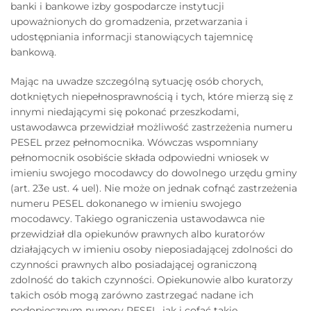
banki i bankowe izby gospodarcze instytucji
upoważnionych do gromadzenia, przetwarzania i
udostępniania informacji stanowiących tajemnicę
bankową.
Mając na uwadze szczególną sytuację osób chorych,
dotkniętych niepełnosprawnością i tych, które mierzą się z
innymi niedającymi się pokonać przeszkodami,
ustawodawca przewidział możliwość zastrzeżenia numeru
PESEL przez pełnomocnika. Wówczas wspomniany
pełnomocnik osobiście składa odpowiedni wniosek w
imieniu swojego mocodawcy do dowolnego urzędu gminy
(art. 23e ust. 4 uel). Nie może on jednak cofnąć zastrzeżenia
numeru PESEL dokonanego w imieniu swojego
mocodawcy. Takiego ograniczenia ustawodawca nie
przewidział dla opiekunów prawnych albo kuratorów
działających w imieniu osoby nieposiadającej zdolności do
czynności prawnych albo posiadającej ograniczoną
zdolność do takich czynności. Opiekunowie albo kuratorzy
takich osób mogą zarówno zastrzegać nadane ich
podopiecznym numery PESEL, jak i cofać takie