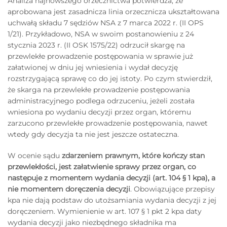
Analiza najnowszego orzecznictwa potwierdza, że
aprobowana jest zasadnicza linia orzecznicza ukształtowana
uchwałą składu 7 sędziów NSA z 7 marca 2022 r. (II OPS
1/21). Przykładowo, NSA w swoim postanowieniu z 24
stycznia 2023 r. (II OSK 1575/22) odrzucił skargę na
przewlekłe prowadzenie postępowania w sprawie już
załatwionej w dniu jej wniesienia i wydał decyzję
rozstrzygającą sprawę co do jej istoty. Po czym stwierdził,
że skarga na przewlekłe prowadzenie postępowania
administracyjnego podlega odrzuceniu, jeżeli została
wniesiona po wydaniu decyzji przez organ, któremu
zarzucono przewlekłe prowadzenie postępowania, nawet
wtedy gdy decyzja ta nie jest jeszcze ostateczna.
W ocenie sądu
zdarzeniem prawnym, które kończy stan
przewlekłości, jest załatwienie sprawy przez organ, co
następuje z momentem wydania decyzji (art. 104 § 1 kpa), a
nie momentem doręczenia decyzji
. Obowiązujące przepisy
kpa nie dają podstaw do utożsamiania wydania decyzji z jej
doręczeniem. Wymienienie w art. 107 § 1 pkt 2 kpa daty
wydania decyzji jako niezbędnego składnika ma