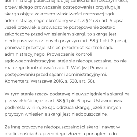
administracji publicznej lub jej zaniechania (bezczynności,
przewlekłego prowadzenia postępowania) przysługuje
skarga objęta zakresem właściwości rzeczowej sądu
administracyjnego określonej w art. 3 § 2 i 3 i art. 5 ppsa.
Jeżeli przewlekle prowadzone postępowanie zostało
zakończone przed wniesieniem skargi, to skarga jest
niedopuszczalna z innych przyczyn (art. 58 § 1 pkt 6 ppsa),
ponieważ przestaje istnieć przedmiot kontroli sądu
administracyjnego. Prowadzenie kontroli
sądowoadministracyjnej staje się niedopuszczalne, bo nie
ma czego kontrolować (zob. T. Woś [w:] Prawo o
postępowaniu przed sądami administracyjnymi.
Komentarz, Warszawa 2016, s. 528, art. 58).
W tym stanie rzeczy podstawą nieuwzględnienia skargi na
przewlekłość będzie art. 58 § 1 pkt 6 ppsa. Ustawodawca
podkreśla w nim, że sąd odrzuca skargę, jeżeli z innych
przyczyn wniesienie skargi jest niedopuszczalne.
Za inną przyczynę niedopuszczalności skargi, nawet w
okolicznościach uprzedniego złożenia ponaglenia do