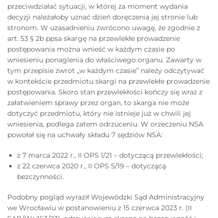
przeciwdziałać sytuacji, w której za moment wydania
decyzji należałoby uznać dzień doręczenia jej stronie lub
stronom. W uzasadnieniu zwrócono uwagę, że zgodnie z
art. 53 § 2b ppsa skargę na przewlekłe prowadzenie
postępowania można wnieść w każdym czasie po
wniesieniu ponaglenia do właściwego organu. Zawarty w
tym przepisie zwrot „w każdym czasie” należy odczytywać
w kontekście przedmiotu skargi na przewlekłe prowadzenie
postępowania. Skoro stan przewlekłości kończy się wraz z
załatwieniem sprawy przez organ, to skarga nie może
dotyczyć przedmiotu, który nie istnieje już w chwili jej
wniesienia, podlega zatem odrzuceniu. W orzeczeniu NSA
powołał się na uchwały składu 7 sędziów NSA:
z 7 marca 2022 r., II OPS 1/21 – dotyczącą przewlekłości;
z 22 czerwca 2020 r., II OPS 5/19 – dotyczącą
bezczynności.
Podobny pogląd wyraził Wojewódzki Sąd Administracyjny
we Wrocławiu w postanowieniu z 15 czerwca 2023 r. (II