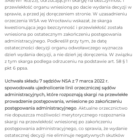
SAB/Wr 163/23), odrzucającym skargę na bezczynność i
przewlekłość organu wniesioną po dacie wydania decyzji w
sprawie, a przed jej doręczeniem stronie. W uzasadnieniu
orzeczenia WSA we Wrocławiu wskazał, że skarga
kwestionująca jego bezczynność i przewlekłość została
wniesiona po ostatecznym zakończeniu postępowania
administracyjnego. Podkreślił przy tym, że datę
ostateczności decyzji organu odwoławczego wyznacza
dzień wydania decyzji, a nie dzień jej doręczenia. W związku
z tym skarga podlega odrzuceniu na podstawie art. 58 § 1
pkt 6 ppsa.
Uchwała składu 7 sędziów NSA z 7 marca 2022 r.
spowodowała ujednolicenie linii orzeczniczej sądów
administracyjnych, które rozpoznają skargi na przewlekłe
prowadzenie postępowania, wniesione po zakończeniu
postępowania administracyjnego
. Aktualne orzecznictwo
nie dopuszcza możliwości merytorycznego rozpoznania
skargi na przewlekłość wniesionej po zakończeniu
postępowania administracyjnego, co sprawia, że wydanie
ostatecznej decyzji nie eliminuje negatywnych skutków