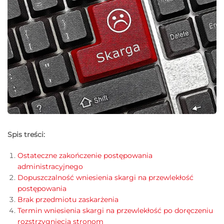
Spis treści:
Ostateczne zakończenie postępowania
administracyjnego
Dopuszczalność wniesienia skargi na przewlekłość
postępowania
Brak przedmiotu zaskarżenia
Termin wniesienia skargi na przewlekłość po doręczeniu
rozstrzygnięcia stronom