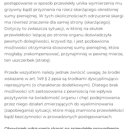
postępowanie w sposób przewlekły unika wymierzenia mu
grzywny bądź przyznania na rzecz skarżącego określonej
sumy pieniężnej. W tych okolicznościach odrzucenie skargi
ma również znaczenie dla samej strony (skarżącego).
Dotyczy to zwłaszcza sytuacji, w której na skutek
przewlekłości leżącej po stronie organu doświadczyła
pewnych dolegliwości, krzywd itp. i jest pozbawiona
możliwości otrzymania stosownej sumy pieniężnej, która
mogłaby zrekompensować, przynajmniej w pewnej mierze,
ten uszczerbek (stratę).
Przede wszystkim należy jednak zwrócić uwagę, że środki
wskazane w art. 149 § 2 ppsa są środkami dyscyplinująco-
represyjnymi (o charakterze dodatkowym). Dlatego brak
możliwości ich zastosowania z pewnością nie wpływa
pozytywnie na świadomość organu i chęć podejmowania
przez niego działań zmierzających do wyeliminowania
(zapobiegania) sytuacji, które mają znamiona przewlekłości
bądź bezczynności w prowadzonych postępowaniach.
Obowiązek odrzucenia skargi na przewlekłe prowadzenie