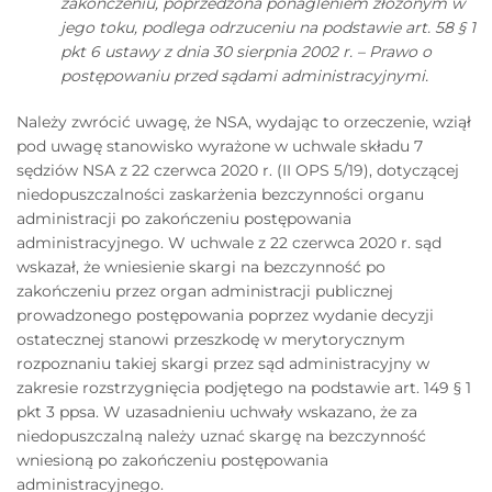
zakończeniu, poprzedzona ponagleniem złożonym w
jego toku, podlega odrzuceniu na podstawie art. 58 § 1
pkt 6 ustawy z dnia 30 sierpnia 2002 r. – Prawo o
postępowaniu przed sądami administracyjnymi.
Należy zwrócić uwagę, że NSA, wydając to orzeczenie, wziął
pod uwagę stanowisko wyrażone w uchwale składu 7
sędziów NSA z 22 czerwca 2020 r. (II OPS 5/19), dotyczącej
niedopuszczalności zaskarżenia bezczynności organu
administracji po zakończeniu postępowania
administracyjnego. W uchwale z 22 czerwca 2020 r. sąd
wskazał, że wniesienie skargi na bezczynność po
zakończeniu przez organ administracji publicznej
prowadzonego postępowania poprzez wydanie decyzji
ostatecznej stanowi przeszkodę w merytorycznym
rozpoznaniu takiej skargi przez sąd administracyjny w
zakresie rozstrzygnięcia podjętego na podstawie art. 149 § 1
pkt 3 ppsa. W uzasadnieniu uchwały wskazano, że za
niedopuszczalną należy uznać skargę na bezczynność
wniesioną po zakończeniu postępowania
administracyjnego.