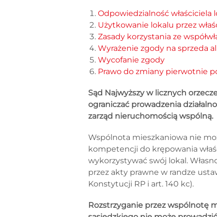
Odpowiedzialność właściciela l
Użytkowanie lokalu przez właśc
Zasady korzystania ze współwł
Wyrażenie zgody na sprzeda a
Wycofanie zgody
Prawo do zmiany pierwotnie p
Sąd Najwyższy w licznych orzecz
ograniczać prowadzenia działalnoś
zarząd nieruchomością wspólną.
Wspólnota mieszkaniowa nie może
kompetencji do krępowania właści
wykorzystywać swój lokal. Włas
przez akty prawne w randze ustawy
Konstytucji RP i art. 140 kc).
Rozstrzyganie przez wspólnotę m
sąsiedzkiego nie może prowadzić