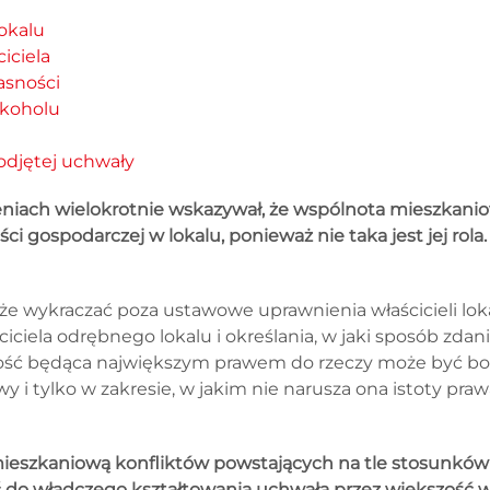
okalu
iciela
asności
lkoholu
odjętej uchwały
eniach wielokrotnie wskazywał, że wspólnota mieszkanio
ci gospodarczej w lokalu, ponieważ nie taka jest jej rol
 wykraczać poza ustawowe uprawnienia właścicieli lokal
ciela odrębnego lokalu i określania, w jaki sposób zda
ność będąca największym prawem do rzeczy może być b
 i tylko w zakresie, w jakim nie narusza ona istoty prawa 
ieszkaniową konfliktów powstających na tle stosunków
 do władczego kształtowania uchwałą przez większość wł