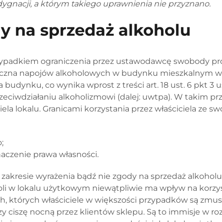
ygnacji, a którym takiego uprawnienia nie przyznano.
y na sprzedaż alkoholu
ypadkiem ograniczenia przez ustawodawcę swobody pro
aliczna napojów alkoholowych w budynku mieszkalnym 
 budynku, co wynika wprost z treści art. 18 ust. 6 pkt 3 
rzeciwdziałaniu alkoholizmowi (dalej: uwtpa). W takim p
iela lokalu. Granicami korzystania przez właściciela ze s
;
aczenie prawa własności.
zakresie wyrażenia bądź nie zgody na sprzedaż alkoho
li w lokalu użytkowym niewątpliwie ma wpływ na korzyst
ych, których właściciele w większości przypadków są zm
y ciszę nocną przez klientów sklepu. Są to immisje w ro