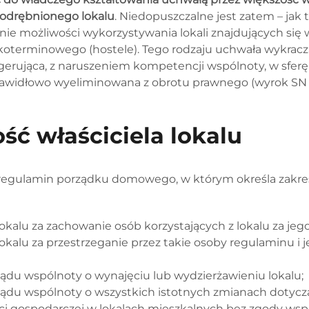
yodrębnionego lokalu
. Niedopuszczalne jest zatem – jak 
enie możliwości wykorzystywania lokali znajdujących si
terminowego (hostele). Tego rodzaju uchwała wykraczaj
gerująca, z naruszeniem kompetencji wspólnoty, w sferę
awidłowo wyeliminowana z obrotu prawnego (wyrok SN z 1
ć właściciela lokalu
regulamin porządku domowego, w którym określa zakres
lokalu za zachowanie osób korzystających z lokalu za jeg
lokalu za przestrzeganie przez takie osoby regulaminu i
du wspólnoty o wynajęciu lub wydzierżawieniu lokalu;
ądu wspólnoty o wszystkich istotnych zmianach dotyczą
ci gospodarczej w lokalach mieszkalnych bez zgody wsp