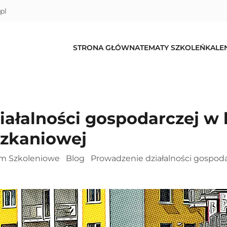
pl
STRONA GŁÓWNA
TEMATY SZKOLEŃ
KALE
iałalności gospodarczej w
zkaniowej
um Szkoleniowe
Blog
Prowadzenie działalności gospod