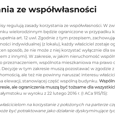
ania ze współwłasności
isy regulują zasady korzystania ze współwłasności. W z
ynku wielorodzinnym będzie ograniczone w przypadku ko
upełnia art. 12 uwl. Zgodnie z tym przepisem, zachowując
ości indywidualnej (z lokalu), każdy właściciel zostaje
en sposób, że nie może z niej korzystać wyłącznie dla s
azem z innymi). W zakresie, w jakim nieruchomość wspóln
ego przeznaczeniem, wspólnota mieszkaniowa ma prawo okr
. Decyzje w tym zakresie muszą pozostawać w zgodzie z 
mością, ale też nie powinny naruszać interesu właścicie
 elewacji, stanowiącej część wspólną budynku.
Wspóln
esie, ale ograniczenia muszą być tożsame dla wszystkich
ałymstoku w wyroku z 22 lutego 2016 r. (I ACa 915/15):
właścicielom na korzystanie z położonych na parterze c
że być potraktowane jako działanie dyskryminujące tych 