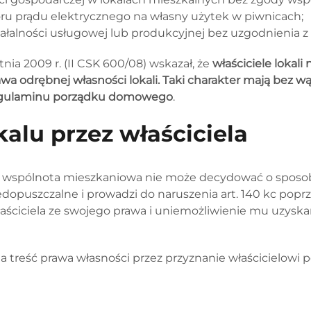
ru prądu elektrycznego na własny użytek w piwnicach;
ałalności usługowej lub produkcyjnej bez uzgodnienia 
ia 2009 r. (II CSK 600/08) wskazał, że
właściciele loka
wa odrębnej własności lokali. Taki charakter mają bez w
 regulaminu porządku domowego
.
alu przez właściciela
e wspólnota mieszkaniowa nie może decydować o sposob
 niedopuszczalne i prowadzi do naruszenia art. 140 kc po
łaściciela ze swojego prawa i uniemożliwienie mu uzysk
la treść prawa własności przez przyznanie właścicielow