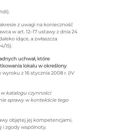
di).
akresie z uwagi na konieczność
wca w art. 12–17 ustawy z dnia 24
 daleko idące, a zwłaszcza
4/15).
adnych uchwał, które
ytkowania lokalu w określony
 wyroku z 16 stycznia 2008 r. (IV
 w katalogu czynności
anie sprawy w kontekście tego
awy objętej jej kompetencjami,
 i zgody wspólnoty.