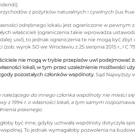
idendi);
rzychodów z pożytków naturalnych i cywilnych (ius fruen
asności odrębnego lokalu jest ograniczone w pewnym z
łych właścicieli (ograniczenia takie wprowadza ustawoda
; dalej: uwl), to jednak ograniczenia te nie mogą być zbyt
 (zob. wyrok SO we Wrocławiu z 25 sierpnia 2015 r., I C 79
ściciele nie mogą w trybie przepisów uwl podejmować ż
asności lokali, w tym przez uzależnienie możliwości uż
 zgody pozostałych członków wspólnoty
. Sąd Najwyższy w
 należącego do innego członka wspólnoty nie mieści się
wy z 1994 r. o własności lokali, a tym samym rozpoznaw
dnienia prawnego.
ogłoby być inne, gdyby uchwała wspólnoty dotyczyła spr
 wspólnej. To jednak wymagałoby pozwolenia na budowę