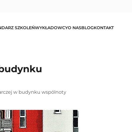
NDARZ SZKOLEŃ
WYKŁADOWCY
O NAS
BLOG
KONTAKT
 budynku
arczej w budynku wspólnoty