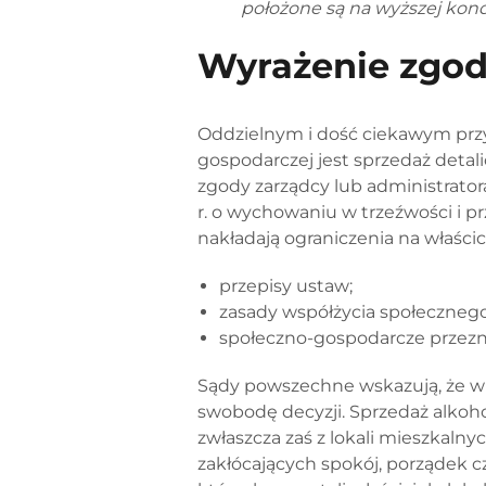
położone są na wyższej kond
Wyrażenie zgod
Oddzielnym i dość ciekawym prz
gospodarczej jest sprzedaż det
zgody zarządcy lub administratora
r. o wychowaniu w trzeźwości i p
nakładają ograniczenia na właścic
przepisy ustaw;
zasady współżycia społecznego
społeczno-gospodarcze przezn
Sądy powszechne wskazują, że w 
swobodę decyzji. Sprzedaż alkoho
zwłaszcza zaś z lokali mieszkaln
zakłócających spokój, porządek cz