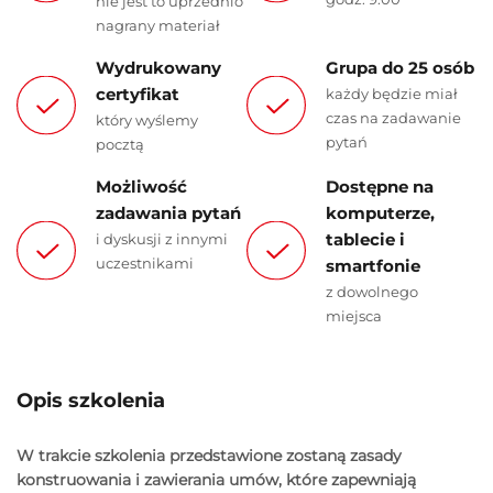
nie jest to uprzednio
nagrany materiał
Wydrukowany
Grupa do 25 osób
certyfikat
każdy będzie miał
czas na zadawanie
który wyślemy
pytań
pocztą
Możliwość
Dostępne na
zadawania pytań
komputerze,
tablecie i
i dyskusji z innymi
uczestnikami
smartfonie
z dowolnego
miejsca
Opis szkolenia
W trakcie szkolenia przedstawione zostaną zasady
konstruowania i zawierania umów, które zapewniają